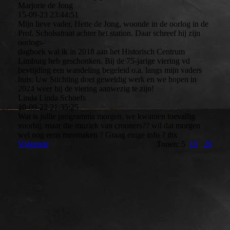
Marjorie de Jong
15-09-23
23:44:51
Mijn lieve vader, Hette de Jong, woonde in de oorlog in de
Prof. Scholsstraat achter het station. Daar schreef hij zijn
oorlogs-
dagboek wat ik in 2018 aan het Historisch Centrum
Limburg heb geschonken. Bij de 75-jarige viering vd
bevrijding een wandeling begeleid o.a. langs mijn vaders
huis. Uw Stichting doet geweldig werk en we hopen in
2024 weer bij de viering aanwezig te zijn!
Linda Linda Schoefs
10-09-22
21:35:25
Wat is jullie programma morgen. we kwamen toevallig
voorbij, maar die muziek van crooners?? wil dat morgen
wel nog eens meemaken ? Graag enige info ? thx
Volgende
Tonen: 5
10
20