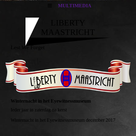
MULTIMEDIA
LIBERTY
MAASTRICHT
Lest We Forget
Winternacht in het Eyewitnessmuseum
Ieder jaar in zaterdag na kerst
Winternacht in het Eyewitnessmuseum december 2017