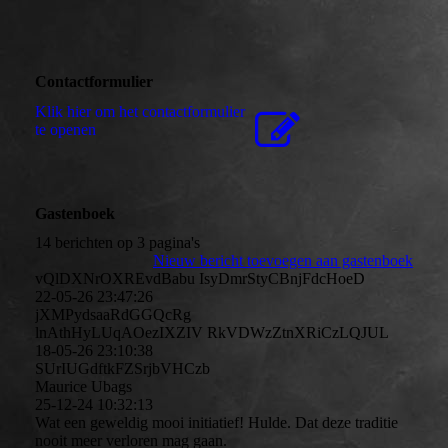
Contactformulier
Klik hier om het contactformulier
te openen
Gastenboek
14 berichten op 3 pagina's
Nieuw bericht toevoegen aan gastenboek
vQlDXNrOXREvdBabu IsyDmrStyCBnjFdcHoeD
22-05-26
23:47:26
jXMPydsaaRdGGQcRg
lnAthHyLUqAOezIXZIV RkVDWzZtnXRiCzLQJUL
18-05-26
23:10:38
SUrIUGdftkFZSrjbVHCzb
Maurice Ubags
25-12-24
10:32:13
Wat een geweldig mooi initiatief! Hulde. Dat deze traditie
nooit meer verloren mag gaan.