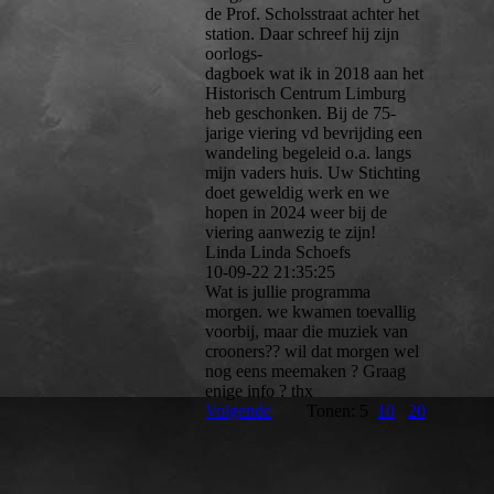
de Prof. Scholsstraat achter het
station. Daar schreef hij zijn
oorlogs-
dagboek wat ik in 2018 aan het
Historisch Centrum Limburg
heb geschonken. Bij de 75-
jarige viering vd bevrijding een
wandeling begeleid o.a. langs
mijn vaders huis. Uw Stichting
doet geweldig werk en we
hopen in 2024 weer bij de
viering aanwezig te zijn!
Linda Linda Schoefs
10-09-22
21:35:25
Wat is jullie programma
morgen. we kwamen toevallig
voorbij, maar die muziek van
crooners?? wil dat morgen wel
nog eens meemaken ? Graag
enige info ? thx
Volgende
Tonen: 5
10
20