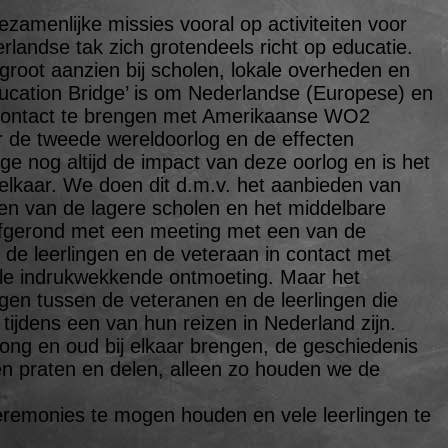
zamenlijke missies vooral op activiteiten voor
rlandse tak zich grotendeels richt op educatie.
 groot aanzien bij scholen, lokale overheden en
ducation Bridge’ is om Nederlandse (Europese) en
 contact te brengen met Amerikaanse WO2
 de tweede wereldoorlog en de effecten
e nog altijd de impact van deze oorlog en is het
an elkaar. We doen dit d.m.v. het aanbieden van
sen van de lagere scholen en het middelbare
afgerond met een meeting met een van de
 de leerlingen en de veteraan in contact met
ele indrukwekkende ontmoeting. Maar het
ngen tussen de veteranen en de leerlingen die
jdens een van hun reizen in Nederland zijn.
ng en oud bij elkaar brengen, de geschiedenis
en praten en delen, alleen zo houden we de
remonies te mogen houden en vele leerlingen te