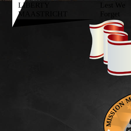
LIBERTY
Lest We
MAASTRICHT
Forget