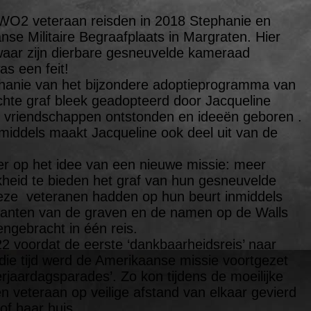
O2 veteraan reisden in 2018 Stephanie en
e Militaire Begraafplaats in Margraten. Hier
waar zijn dierbare gesneuvelde kameraad
as een feit!
phanie van het bijzondere adoptieprogramma van
chte graf bleek geadopteerd door Jacqueline
 vriendschappen ontstonden en ideeën geboren .
nmiddels maakt Jacqueline ook deel uit van de
er op het idee van een nieuwe missie: meer
eid te bieden het graf van hun gesneuvelde
eze veteranen hadden op hun beurt inmiddels
tanten van de graven en de namen op de Walls
ngebracht in één reis.
2 voordat de eerste ‘dankbaarheidsreis’ naar
ie tijd werd de Amerikaanse missie voortgezet
jaardagsparades’. Zo kon tijdens de moeilijke
n veteraan op veilige afstand van elkaar gevierd
of haar huis.