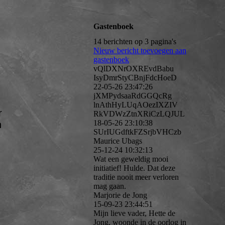
Gastenboek
14 berichten op 3 pagina's
Nieuw bericht toevoegen aan
gastenboek
vQlDXNrOXREvdBabu
IsyDmrStyCBnjFdcHoeD
22-05-26
23:47:26
jXMPydsaaRdGGQcRg
lnAthHyLUqAOezIXZIV
r
RkVDWzZtnXRiCzLQJUL
18-05-26
23:10:38
n
SUrIUGdftkFZSrjbVHCzb
Maurice Ubags
25-12-24
10:32:13
Wat een geweldig mooi
initiatief! Hulde. Dat deze
traditie nooit meer verloren
mag gaan.
Marjorie de Jong
15-09-23
23:44:51
Mijn lieve vader, Hette de
Jong, woonde in de oorlog in