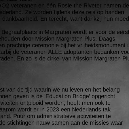
 WO2 veteranen en één Rosie the Riveter namen de
Nederland. Ze worden tijdens deze reis op handen
n dankbaarheid. En terecht, want dankzij hun moe
Begraafplaats in Margraten wordt er voor de eers
ehouden door Mission Margraten Plus. Daags
 prachtige ceremonie bij het vrijheidsmonument i
arbij de veteranen ALLE adoptanten bedanken vo
aden. En zo is de cirkel van Mission Margraten Pl
st van de tijd waarin we nu leven en het belang
nnen geven is de ‘Education Bridge’ opgericht.
iviteiten ontplooid worden, heeft men ook te
aarom wordt er in 2023 een Nederlands tak
and. Puur om administratieve activiteiten te
de stichtingen nauw samen aan de missies waar