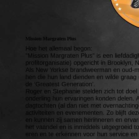
Mission Margraten Plus
Hoe het allemaal begon:
"Mission Margraten Plus" is een liefdadig
profitorganisatie) opgericht in Brooklyn, 
Als New Yorkse brandweerman en oud-ma
hen die hun land dienden en wilde graa
de ‘Greatest Generation’.
Roger en Stephanie stelden zich tot doe
onderling hun ervaringen konden delen. Al
dagtochten (al dan niet met overnachtin
activiteiten en evenementen. Zo blijft dez
en kunnen zij samen herinneren en ervari
het vaandel en is inmiddels uitgegroeid 
eren en te erkennen voor hun service en 