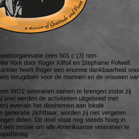
heidsorganisatie (een 501 c (3) non-
New York door Roger Kilfoil en Stephanie Folwell.
rinier heeft Roger een enorme dankbaarheid voo
g iets terugdoen voor de mannen en de vrouwen va
l om WO2 veteranen samen te brengen zodat zij
 snel werden de activiteiten uitgebreid met
gen) evenals het deelnemen aan lokale
e generatie zichtbaar, worden zij niet vergeten
ngen delen. Dit doel staat nog steeds hoog in
tot een missie om alle Amerikaanse veteranen te
opoffering.