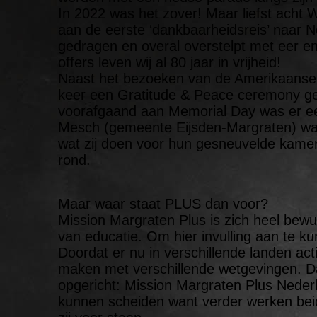
In 2022 was het zover! Maar liefst acht
aan de eerste ‘dankbaarheidsreis’ naar 
gedragen en overal overstelpt met eer e
offers leven wij al 80 jaar in vrijheid!
Naast het bezoeken van de Amerikaanse 
keer een Gratitude & Peace ceremony g
voorafgaand aan Memorial Day was er een
Mesch (gemeente Eijsden-Margraten) wa
wat zij doen voor hun gesneuvelde kamer
rond.
Maar waar staat PLUS dan voor?
Mission Margraten Plus is zich heel bewu
van educatie. Om hier invulling aan te ku
Doordat er nu in verschillende landen act
maken met verschillende wetgevingen. D
opgericht: Mission Margraten Plus Nederl
kunnen scheiden want verder werken bei