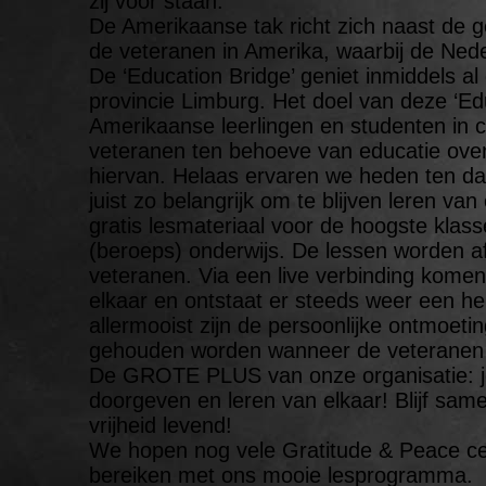
zij voor staan.
De Amerikaanse tak richt zich naast de ge
de veteranen in Amerika, waarbij de Nede
De ‘Education Bridge’ geniet inmiddels al
provincie Limburg. Het doel van deze ‘E
Amerikaanse leerlingen en studenten in
veteranen ten behoeve van educatie over
hiervan. Helaas ervaren we heden ten dag
juist zo belangrijk om te blijven leren v
gratis lesmateriaal voor de hoogste klas
(beroeps) onderwijs. De lessen worden 
veteranen. Via een live verbinding komen
elkaar en ontstaat er steeds weer een h
allermooist zijn de persoonlijke ontmoeti
gehouden worden wanneer de veteranen ti
De GROTE PLUS van onze organisatie: jo
doorgeven en leren van elkaar! Blijf sam
vrijheid levend!
We hopen nog vele Gratitude & Peace ce
bereiken met ons mooie lesprogramma.