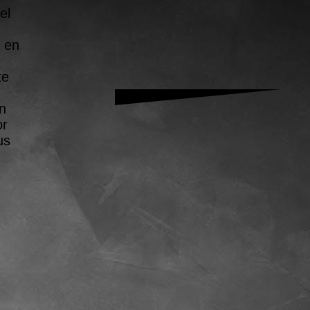
el
d en
te
n
or
us