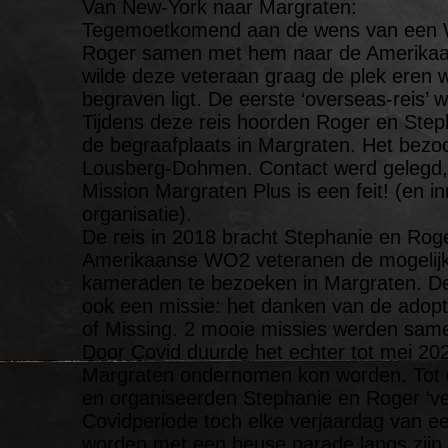
Van New-York naar Margraten:
Tegemoetkomend aan de wens van een W
Roger samen met hem naar de Amerikaans
wilde deze veteraan graag de plek eren 
begraven ligt. De eerste ‘overseas-reis’ w
Tijdens deze reis hoorden Roger en Ste
de begraafplaats in Margraten. Het bezo
Lousberg-Dohmen. Contact werd gelegd,
Mission Margraten Plus is een feit! (en i
organisatie).
De reis in 2018 bracht Stephanie en Rog
Amerikaanse WO2 veteranen de mogelijkh
kameraden te bezoeken in Margraten. D
ook een missie: het danken van de adop
of Missing. 2 mooie missies werden same
Door Covid duurde het echter tot mei 202
Margraten ondernomen kon worden. Tot d
en organiseerden Stephanie en Roger ‘ver
Covidperiode toch elke verjaardag van ee
worden met een heuse parade langs zijn 