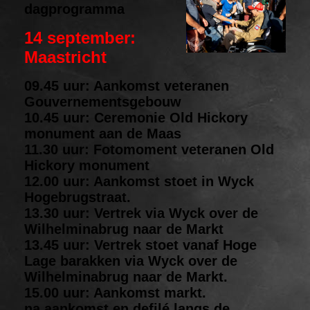
dagprogramma
14 september:
Maastricht
09.45 uur: Aankomst veteranen
Gouvernementsgebouw
10.45 uur: Ceremonie Old Hickory
monument aan de Maas
11.30 uur: Fotomoment veteranen Old
Hickory monument
12.00 uur: Aankomst stoet in Wyck
Hogebrugstraat.
13.30 uur: Vertrek via Wyck over de
Wilhelminabrug naar de Markt
13.45 uur: Vertrek stoet vanaf Hoge
Lage barakken via Wyck over de
Wilhelminabrug naar de Markt.
15.00 uur: Aankomst markt.
na aankomst en defilé langs de