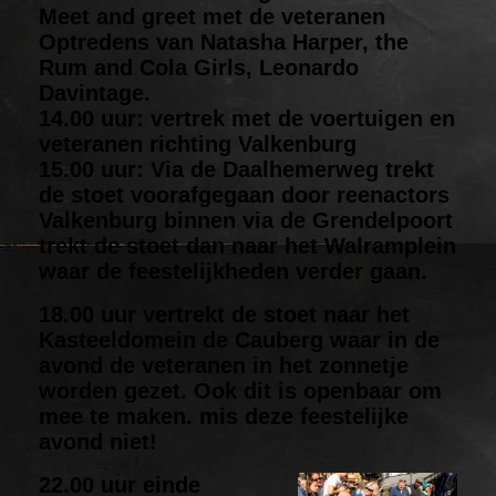
Meet and greet met de veteranen
Optredens van Natasha Harper, the
Rum and Cola Girls, Leonardo
Davintage.
14.00 uur: vertrek met de voertuigen en
veteranen richting Valkenburg
15.00 uur: Via de Daalhemerweg trekt
de stoet voorafgegaan door reenactors
Valkenburg binnen via de Grendelpoort
trekt de stoet dan naar het Walramplein
waar de feestelijkheden verder gaan.
18.00 uur vertrekt de stoet naar het
Kasteeldomein de Cauberg waar in de
avond de veteranen in het zonnetje
worden gezet. Ook dit is openbaar om
mee te maken. mis deze feestelijke
avond niet!
22.00 uur einde