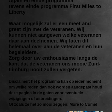
Again en einde programma
tevens einde programma First Miles to
Liberty
Waar mogelijk zal er een meet and
greet zijn met de veteranen. Wij
kunnen niet aangeven welke veteranen
daar aan deelnemen. Wij laten dit
helemaal over aan de veteranen en hun
begeleiders.
Zorg door uw enthousiasme langs de
kant dat de veteranen ons mooie Zuid-
Limburg nooit zullen vergeten.
Disclaimer: het programma kan op ieder moment
om welke reden dan ook worden aangepast houd
deze pagina in de gaten voor eventuele
wijzigingen of uitbreidingen.
Of zoals ze het zo mooi zeggen: More to Come!