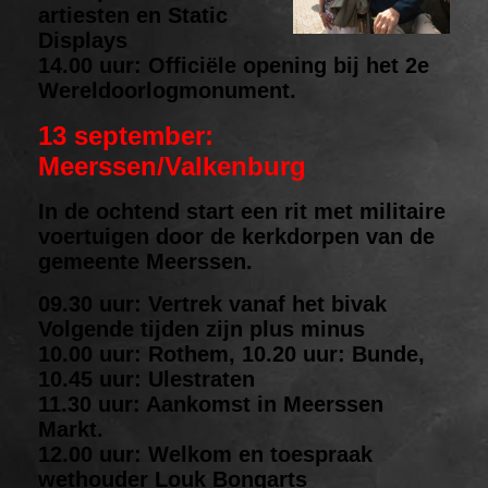
artiesten en Static
Displays
14.00 uur: Officiële opening bij het 2e
Wereldoorlogmonument.
13 september:
Meerssen/Valkenburg
In de ochtend start een rit met militaire
voertuigen door de kerkdorpen van de
gemeente Meerssen.
09.30 uur: Vertrek vanaf het bivak
Volgende tijden zijn plus minus
10.00 uur: Rothem, 10.20 uur: Bunde,
10.45 uur: Ulestraten
11.30 uur: Aankomst in Meerssen
Markt.
12.00 uur: Welkom en toespraak
wethouder Louk Bongarts