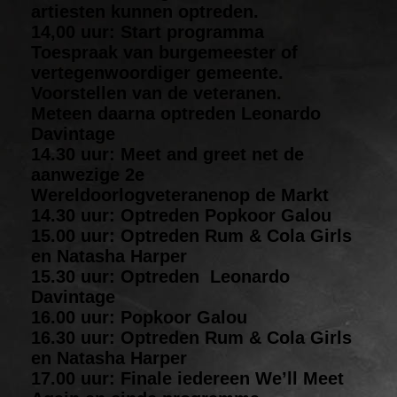
artiesten kunnen optreden.
14,00 uur: Start programma
Toespraak van burgemeester of
vertegenwoordiger gemeente.
Voorstellen van de veteranen.
Meteen daarna optreden Leonardo
Davintage
14.30 uur: Meet and greet net de
aanwezige 2e
Wereldoorlogveteranenop de Markt
14.30 uur: Optreden Popkoor Galou
15.00 uur: Optreden Rum & Cola Girls
en Natasha Harper
15.30 uur: Optreden Leonardo
Davintage
16.00 uur: Popkoor Galou
16.30 uur: Optreden Rum & Cola Girls
en Natasha Harper
17.00 uur: Finale iedereen We’ll Meet