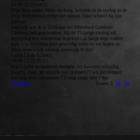
15-09-23
23:44:51
Mijn lieve vader, Hette de Jong, woonde in de oorlog in de
Prof. Scholsstraat achter het station. Daar schreef hij zijn
oorlogs-
dagboek wat ik in 2018 aan het Historisch Centrum
Limburg heb geschonken. Bij de 75-jarige viering vd
bevrijding een wandeling begeleid o.a. langs mijn vaders
huis. Uw Stichting doet geweldig werk en we hopen in
2024 weer bij de viering aanwezig te zijn!
Linda Linda Schoefs
10-09-22
21:35:25
Wat is jullie programma morgen. we kwamen toevallig
voorbij, maar die muziek van crooners?? wil dat morgen
wel nog eens meemaken ? Graag enige info ? thx
Volgende
Tonen: 5
10
20