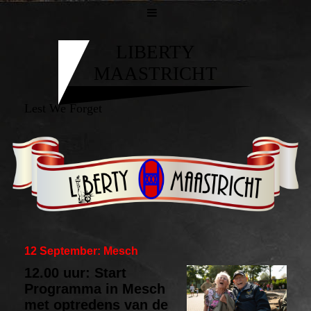
LIBERTY
MAASTRICHT
Lest We Forget
12 September: Mesch
12.00 uur: Start
Programma in Mesch
met optredens van de