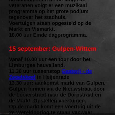
veteranen volgt er een muzikaal
programma op het grote podium
tegenover het stadhuis.
Voertuigen staan opgesteld op de
Markt en Vismarkt.
18.00 uur Einde dagprogramma.
15 september: Gulpen-Wittem
Vanaf 10.00 uur een tour door het
Limburgse heuvelland.
11.30 uur tussenstop
Gasterij - de
Zegelskoel
in Heijenrade
13.30 uur: aankomst markt van Gulpen.
Gulpen binnen via de Nieuwstraat door
de Looierstraat naar de Dorpstraat en
de Markt. Opstellen voertuigen.
Op de markt komt een voertuig uit de
2e Wereldoorlog te staan vanwaar