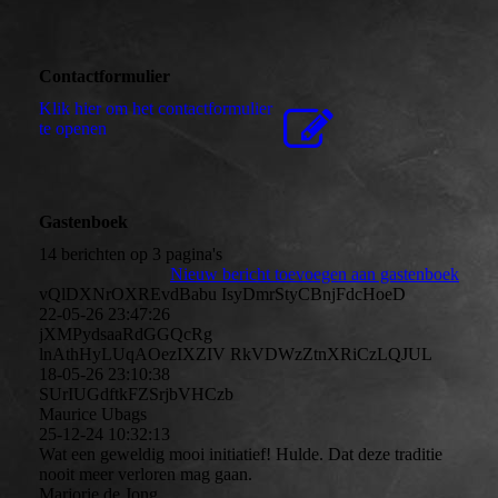
Contactformulier
Klik hier om het contactformulier
te openen
Gastenboek
14 berichten op 3 pagina's
Nieuw bericht toevoegen aan gastenboek
vQlDXNrOXREvdBabu IsyDmrStyCBnjFdcHoeD
22-05-26
23:47:26
jXMPydsaaRdGGQcRg
lnAthHyLUqAOezIXZIV RkVDWzZtnXRiCzLQJUL
18-05-26
23:10:38
SUrIUGdftkFZSrjbVHCzb
Maurice Ubags
25-12-24
10:32:13
Wat een geweldig mooi initiatief! Hulde. Dat deze traditie
nooit meer verloren mag gaan.
Marjorie de Jong