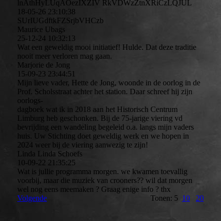
lnAthHyLUqAOezIXZIV RkVDWzZtnXRiCzLQJUL
18-05-26
23:10:38
SUrIUGdftkFZSrjbVHCzb
Maurice Ubags
25-12-24
10:32:13
Wat een geweldig mooi initiatief! Hulde. Dat deze traditie
nooit meer verloren mag gaan.
Marjorie de Jong
15-09-23
23:44:51
Mijn lieve vader, Hette de Jong, woonde in de oorlog in de
Prof. Scholsstraat achter het station. Daar schreef hij zijn
oorlogs-
dagboek wat ik in 2018 aan het Historisch Centrum
Limburg heb geschonken. Bij de 75-jarige viering vd
bevrijding een wandeling begeleid o.a. langs mijn vaders
huis. Uw Stichting doet geweldig werk en we hopen in
2024 weer bij de viering aanwezig te zijn!
Linda Linda Schoefs
10-09-22
21:35:25
Wat is jullie programma morgen. we kwamen toevallig
voorbij, maar die muziek van crooners?? wil dat morgen
wel nog eens meemaken ? Graag enige info ? thx
Volgende
Tonen: 5
10
20