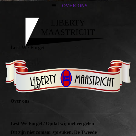
OVER ONS
LIBERTY
MAASTRICHT
Lest We Forget
Over ons
Lest We Forget / Opdat wij niet vergeten
Dit zijn niet zomaar spreuken. De Tweede