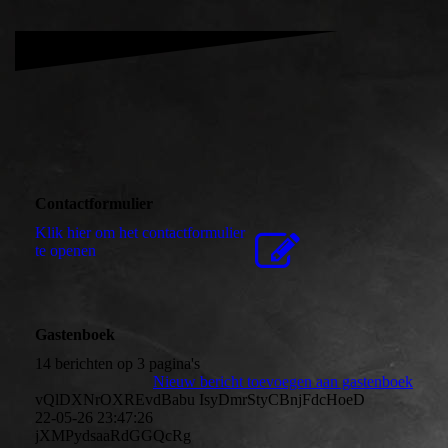
Contactformulier
Klik hier om het contactformulier
te openen
Gastenboek
14 berichten op 3 pagina's
Nieuw bericht toevoegen aan gastenboek
vQlDXNrOXREvdBabu IsyDmrStyCBnjFdcHoeD
22-05-26
23:47:26
jXMPydsaaRdGGQcRg