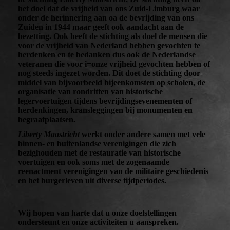
het doel dat de vrijheid van ons Zuid-Limburg waar
onder de herinnering aan oa de bevrijding van ons
Zuiden
in 1944 maar geeft ook aandacht aan de
bezetting. Ook heeft de stichting als doel de mensen die
voor de vrijheid van Nederland hebben gevochten te
herdenken en te bedanken dus ook de Nederlandse
veteranen die voor i=onze vrijheid gevochten hebben of
nog steeds ingezet worden. Dit doet de stichting door
middel van bijvoorbeeld bijeenkomsten op scholen, de
organisatie van rondritten van historische
legervoertuigen tijdens bevrijdingsevenementen of
herdenkingen, kransleggingen bij monumenten en
begraafplaatsen.
Liberty Maastricht
werkt onder andere samen met vele
binnen- en buitenlandse verenigingen die zich
bezighouden met de restauratie van historische
voertuigen en ook soms met de zogenaamde
reenactment verenigingen van de militaire geschiedenis
en het burgerleven uit diverse tijdperiodes.
Wij hopen van harte dat u onze doelstellingen
ondersteunt en onze activiteiten u aanspreken.