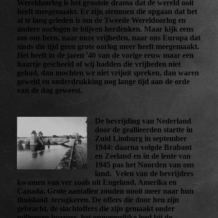
Wereldoorlog is het grootste drama dat de wereld ooit
heeft meegemaakt. Er zijn stemmen die opgaan dat het
al te lang geleden is om de Tweede Wereldoorlog en
andere oorlogen te blijven herdenken. Maar kijk eens
om ons heen, naar onze vrijheden, naar ons Europa dat
sinds die tijd geen grote oorlog meer heeft meegemaakt.
Het heeft in de jaren '40 van de vorige eeuw maar een
haartje gescheeld of wij hadden die vrijheden niet
gehad, dan mochten we niet vrijuit spreken, dan waren
geweld en onderdrukking nog lange tijd aan de orde
van de dag geweest.
De bevrijding van Nederland
door de geallieerden startte in
Zuid Limburg in september
1944: daarna volgde Brabant
en Zeeland en in de lente van
1945 pas het Noorden van ons
land. Velen van de bevrijders
kwamen van ver zoals uit Engeland, Amerika en
Canada. Grote aantallen zouden nooit meer naar hun
thuisland terugkeren. De offers die door hen zijn
gebracht, de slachtoffers die zijn gemaakt onder
miljoenen burgers, het onnoemelijke leed bij de