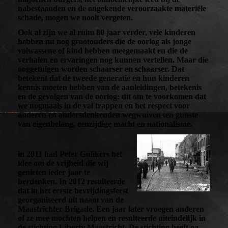
nabestaanden en de ongekende veroorzaakte materiële
schade, mogen we nooit vergeten.
Ook al zijn we al ruim 80 jaar verder, vele kinderen
hebben nu nog grootouders die de oorlog als jonge
volwassene of kind hebben meegemaakt en die de
verhalen en ervaringen nog kunnen vertellen. Maar die
ooggetuigen worden schaarser en schaarser. Dat
betekent dat de tweede generatie en hun kinderen
kennis moeten hebben van de aanleidingen, betekenis
en de gevolgen van de oorlog: dit om te voorkomen dat
we nogmaals in de val trappen en het respect voor
anderen en andersdenkenden wegwuiven ten gunste
van eigenbelang, eenzijdige macht en nationalisme.
in 2011 had Peter Gulikers het
idee om de vrijheid die wij
genieten ieder jaar te
herdenken. In 2012 resulteerde
dat in het eerste bevrijdingsfeest
georganiseerd uit naam van de
Maastrichter Brigade. Een jaar later vroegen anderen
of ze mee mochten helpen en resulteerde uiteindelijk in
de stichting Liberty Maastricht. De stichting heeft oa