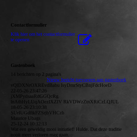
Contactformulier
Klik hier om het contactformulier
te openen
Gastenboek
14 berichten op 2 pagina's
Nieuw bericht toevoegen aan gastenboek
vQlDXNrOXREvdBabu IsyDmrStyCBnjFdcHoeD
22-05-26
23:47:26
jXMPydsaaRdGGQcRg
lnAthHyLUqAOezIXZIV RkVDWzZtnXRiCzLQJUL
18-05-26
23:10:38
SUrIUGdftkFZSrjbVHCzb
Maurice Ubags
25-12-24
10:32:13
Wat een geweldig mooi initiatief! Hulde. Dat deze traditie
nooit meer verloren mag gaan.