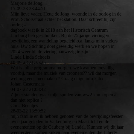
Marjorie de Jong
15-09-23
23:44:51
Mijn lieve vader, Hette de Jong, woonde in de oorlog in de
Prof. Scholsstraat achter het station. Daar schreef hij zijn
oorlogs-
dagboek wat ik in 2018 aan het Historisch Centrum
Limburg heb geschonken. Bij de 75-jarige viering vd
bevrijding een wandeling begeleid o.a. langs mijn vaders
huis. Uw Stichting doet geweldig werk en we hopen in
2024 weer bij de viering aanwezig te zijn!
Linda Linda Schoefs
10-09-22
21:35:25
Wat is jullie programma morgen. we kwamen toevallig
voorbij, maar die muziek van crooners?? wil dat morgen
wel nog eens meemaken ? Graag enige info ? thx
Johan Castermans
04-07-22
21:03:42
Zijn er standen waar mijn spullen van ww2 kan kopen al
dan niet replica ?
Carla Beentjes
28-03-22
13:59:52
mijn familie en ik hebben genoten van de bevrijdingsfeesten
twee jaar geleden in Valkenburg en Maastricht en de
evenementen op de Cauberg bij Landal. Kunnen wij dit jaar
weer ergens komen kijken naar evenementen die Liberty