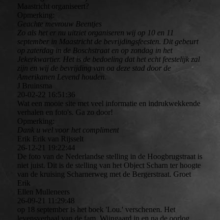
Maastricht organiseert?
Opmerking:
Geachte mevrouw Beentjes
Zo als het er nu uitziet organiseren wij op 10 en 11
september in Maastricht de bevrijdingsfeesten. Dit gebeurt
op zaterdag in de Boschstraat en op zondag in het
Jekerkwartier. Het is de bedoeling dat het echt feestelijk zal
zijn en wij de bevrijding van oa deze stad door de
Amerikanen Levend houden.
J Bruinsma
20-02-22
16:51:36
Wat een mooie site met veel informatie en indrukwekkende
verhalen en foto's. Ga zo door!
Opmerking:
Dank u wel voor het compliment
Erik Erik van Rijsselt
26-12-21
19:22:44
De foto van de Nederlandse stelling in de Hoogbrugstraat is
niet juist. Dit is de stelling van het Object Scharn ter hoogte
van de kruising Scharnerweg met de Bergerstraat. Groet
Erik
Ellen Mulleneers
26-09-21
11:29:48
op 18 september is het boek 'Lou.' verschenen. Het
levensverhaal van de fam. Wijngaard in en na de oorlog.