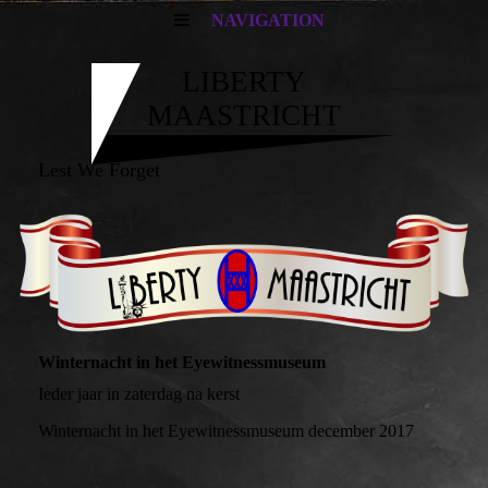
NAVIGATION
LIBERTY
MAASTRICHT
Lest We Forget
Winternacht in het Eyewitnessmuseum
Ieder jaar in zaterdag na kerst
Winternacht in het Eyewitnessmuseum december 2017